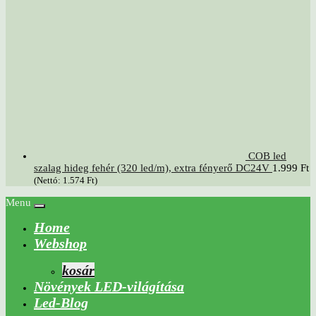
COB led
szalag hideg fehér (320 led/m), extra fényerő DC24V
1.999
Ft
(Nettó:
1.574
Ft
)
Menu
Home
Webshop
kosár
Növények LED-világítása
Led-Blog