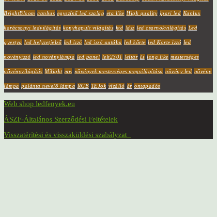
BrightBloom
canbus
egyszínű led szalag
eta like
High quality
ipari led
Kanlux
karácsonyi ledvilágítás
konyhapult világítás
ktd
ldsz
led csarnokvilágítás
Led
gyertya
led helyzetjelző
led izzó
led izzó autóba
led körte
led Körte izzó
led
növényizzó
led növénylámpa
led panel
lelt2301
leltár
Li
long like
mesterséges
növényvilágítás
Milight
mw
növények mesterséges megvilágítása
növény led
növény
lámpa
palánta nevelő lámpa
RGB
TEJok
vízálló
ár
öntapadós
Web shop ledfenyek.eu
ÁSZF-Általános Szerződési Feltételek
Visszatérítési és visszaküldési szabályzat