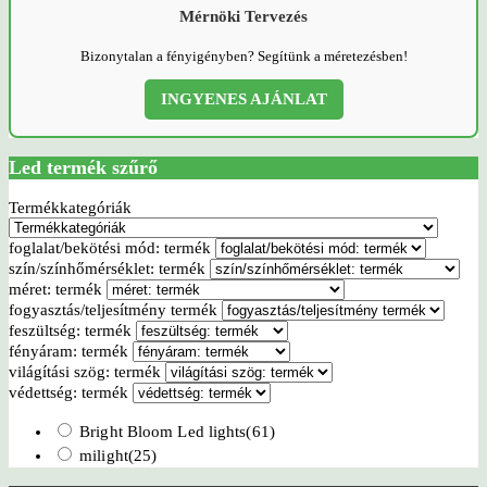
Mérnöki Tervezés
Bizonytalan a fényigényben? Segítünk a méretezésben!
INGYENES AJÁNLAT
Led termék szűrő
Termékkategóriák
foglalat/bekötési mód: termék
szín/színhőmérséklet: termék
méret: termék
fogyasztás/teljesítmény termék
feszültség: termék
fényáram: termék
világítási szög: termék
védettség: termék
Bright Bloom Led lights
(61)
milight
(25)