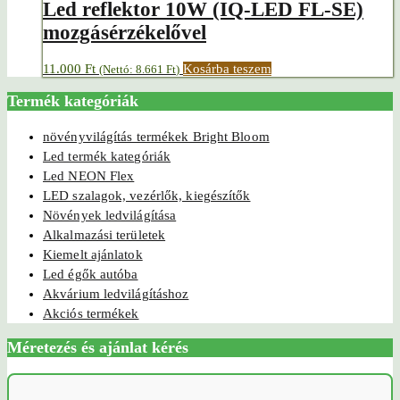
Led reflektor 10W (IQ-LED FL-SE)
mozgásérzékelővel
11.000
Ft
Kosárba teszem
(Nettó:
8.661
Ft
)
Termék kategóriák
növényvilágítás termékek Bright Bloom
Led termék kategóriák
Led NEON Flex
LED szalagok, vezérlők, kiegészítők
Növények ledvilágítása
Alkalmazási területek
Kiemelt ajánlatok
Led égők autóba
Akvárium ledvilágításhoz
Akciós termékek
Méretezés és ajánlat kérés