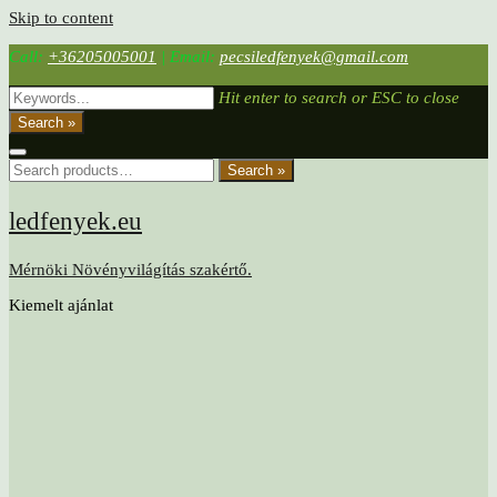
Skip to content
Call:
+36205005001
|
Email:
pecsiledfenyek@gmail.com
Hit enter to search or ESC to close
Search »
Search »
ledfenyek.eu
Mérnöki Növényvilágítás szakértő.
Kiemelt ajánlat