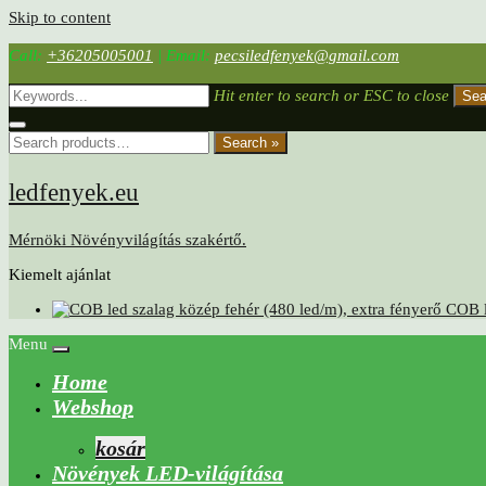
Skip to content
Call:
+36205005001
|
Email:
pecsiledfenyek@gmail.com
Hit enter to search or ESC to close
Sea
Search »
ledfenyek.eu
Mérnöki Növényvilágítás szakértő.
Kiemelt ajánlat
COB l
Menu
Home
Webshop
kosár
Növények LED-világítása