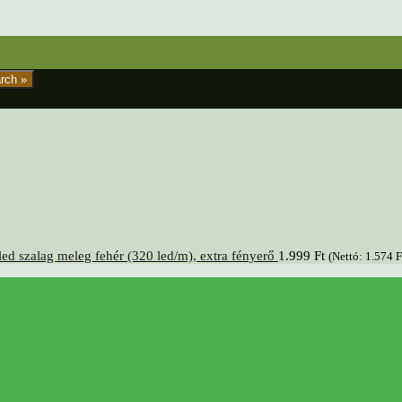
rch »
ed szalag meleg fehér (320 led/m), extra fényerő
1.999
Ft
(Nettó:
1.574
F