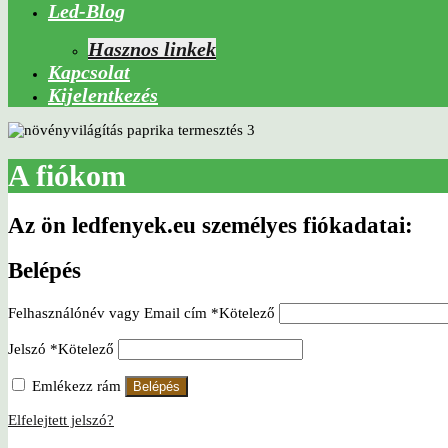
Led-Blog
Hasznos linkek
Kapcsolat
Kijelentkezés
A fiókom
Az ön ledfenyek.eu személyes fiókadatai:
Belépés
Felhasználónév vagy Email cím
*
Kötelező
Jelszó
*
Kötelező
Emlékezz rám
Belépés
Elfelejtett jelszó?