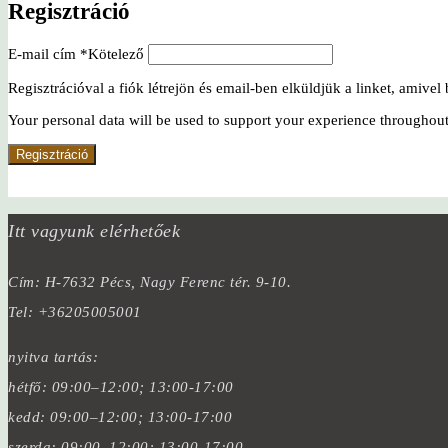
Regisztráció
E-mail cím
*
Kötelező
Regisztrációval a fiók létrejön és email-ben elküldjük a linket, amivel b
Your personal data will be used to support your experience throughout
Regisztráció
Itt vagyunk elérhetőek
Cím: H-7632 Pécs, Nagy Ferenc tér. 9-10.
Tel: +36205005001
nyitva tartás:
hétfő: 09:00–12:00; 13:00-17:00
kedd: 09:00–12:00; 13:00-17:00
szerda: 09:00–12:00; 13:00-17:00