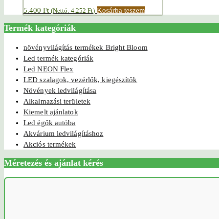
5.400
Ft
Kosárba teszem
(Nettó:
4.252
Ft
)
Termék kategóriák
növényvilágítás termékek Bright Bloom
Led termék kategóriák
Led NEON Flex
LED szalagok, vezérlők, kiegészítők
Növények ledvilágítása
Alkalmazási területek
Kiemelt ajánlatok
Led égők autóba
Akvárium ledvilágításhoz
Akciós termékek
Méretezés és ajánlat kérés