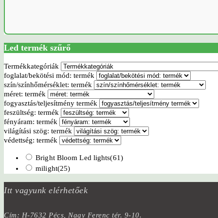
Led termék szűrő
Termékkategóriák
foglalat/bekötési mód: termék
szín/színhőmérséklet: termék
méret: termék
fogyasztás/teljesítmény termék
feszültség: termék
fényáram: termék
világítási szög: termék
védettség: termék
Bright Bloom Led lights
(61)
milight
(25)
Itt vagyunk elérhetőek
Cím: H-7632 Pécs, Nagy Ferenc tér. 9-10.