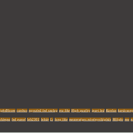
ightBloom
canbus
egyszínű led szalag
eta like
High quality
ipari led
Kanlux
karácsony
ylámpa
led panel
lelt2301
leltár
Li
long like
mesterséges növényvilágítás
Milight
mw
n