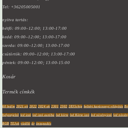
Tel: +36205005001
nyitva tartás:
hétfő: 09:00–12:00; 13:00-17:00
kedd: 09:00–12:00; 13:00-17:00
szerda: 09:00–12:00; 13:00-17:00
csütörtök: 09:00–12:00; 13:00-17:00
péntek: 09:00–12:00; 13:00-15:00
Kosár
Termék címkék
60 led/m
2021 ok
2022
2024 ok
2301
2302
2835chip
beltéri karácsonyi világítás
Br
helyzetjelző
led izzó
led izzó autóba
led körte
led Körte izzó
led növényizzó
led növén
RGB
TEJok
vízálló
ár
öntapadós