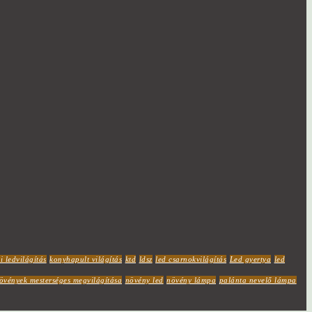
i ledvilágítás
konyhapult világítás
ktd
ldsz
led csarnokvilágítás
Led gyertya
led
övények mesterséges megvilágítása
növény led
növény lámpa
palánta nevelő lámpa