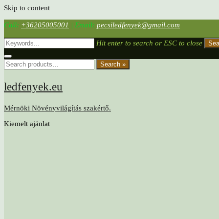
Skip to content
Call:
+36205005001
|
Email:
pecsiledfenyek@gmail.com
Hit enter to search or ESC to close
Sea
Search »
ledfenyek.eu
Mérnöki Növényvilágítás szakértő.
Kiemelt ajánlat