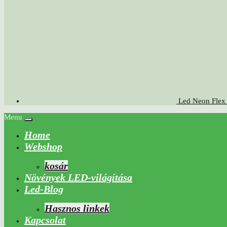
Led Neon Flex 
Menu
Home
Webshop
kosár
Növények LED-világítása
Led-Blog
Hasznos linkek
Kapcsolat