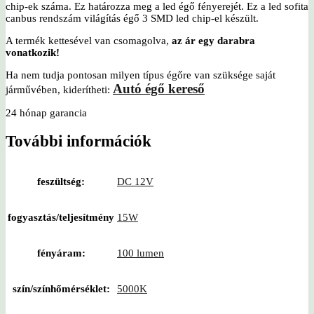
chip-ek száma. Ez határozza meg a led égő fényerejét. Ez a led sofita
canbus rendszám világítás égő 3 SMD led chip-el készült.
A termék kettesével van csomagolva,
az ár egy darabra
vonatkozik!
Ha nem tudja pontosan milyen típus égőre van szüksége saját
Autó égő kereső
járművében, kiderítheti:
24 hónap garancia
További információk
feszültség:
DC 12V
fogyasztás/teljesítmény
15W
fényáram:
100 lumen
szín/színhőmérséklet:
5000K