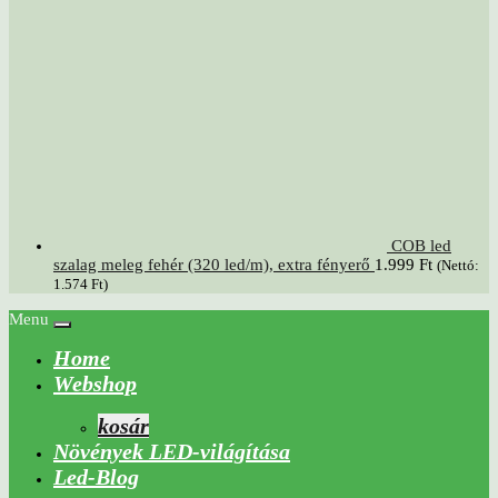
COB led
szalag meleg fehér (320 led/m), extra fényerő
1.999
Ft
(Nettó:
1.574
Ft
)
Menu
Home
Webshop
kosár
Növények LED-világítása
Led-Blog