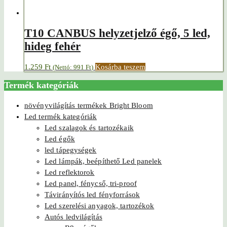
T10 CANBUS helyzetjelző égő, 5 led,
hideg fehér
1.259
Ft
Kosárba teszem
(Nettó:
991
Ft
)
Termék kategóriák
növényvilágítás termékek Bright Bloom
Led termék kategóriák
Led szalagok és tartozékaik
Led égők
led tápegységek
Led lámpák, beépíthető Led panelek
Led reflektorok
Led panel, fénycső, tri-proof
Távirányítós led fényforrások
Led szerelési anyagok, tartozékok
Autós ledvilágítás