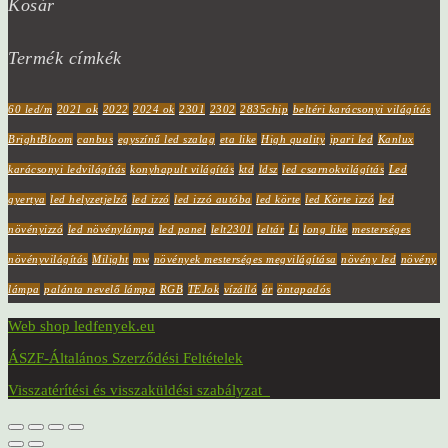
Kosár
Termék címkék
60 led/m
2021 ok
2022
2024 ok
2301
2302
2835chip
beltéri karácsonyi világítás
BrightBloom
canbus
egyszínű led szalag
eta like
High quality
ipari led
Kanlux
karácsonyi ledvilágítás
konyhapult világítás
ktd
ldsz
led csarnokvilágítás
Led
gyertya
led helyzetjelző
led izzó
led izzó autóba
led körte
led Körte izzó
led
növényizzó
led növénylámpa
led panel
lelt2301
leltár
Li
long like
mesterséges
növényvilágítás
Milight
mw
növények mesterséges megvilágítása
növény led
növény
lámpa
palánta nevelő lámpa
RGB
TEJok
vízálló
ár
öntapadós
Web shop ledfenyek.eu
ÁSZF-Általános Szerződési Feltételek
Visszatérítési és visszaküldési szabályzat