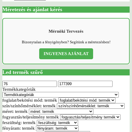
Méretezés és ajánlat kérés
Mérnöki Tervezés
Bizonytalan a fényigényben? Segítünk a méretezésben!
INGYENES AJÁNLAT
Led termék szűrő
Termékkategóriák
foglalat/bekötési mód: termék
szín/színhőmérséklet: termék
méret: termék
fogyasztás/teljesítmény termék
feszültség: termék
fényáram: termék