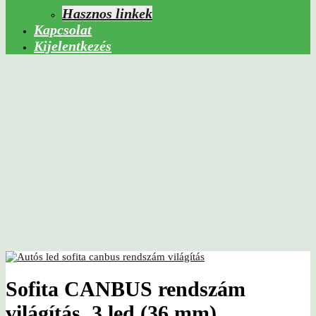
Hasznos linkek
Kapcsolat
Kijelentkezés
Sofita CANBUS rendszám
világítás, 3 led (36 mm)