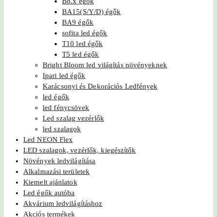
B8.x égők
BA15(S/Y/D) égők
BA9 égők
sofita led égők
T10 led égők
T5 led égők
Bright Bloom led világítás növényeknek
Ipari led égők
Karácsonyi és Dekorációs Ledfények
led égők
led fénycsövek
Led szalag vezérlők
led szalagok
Led NEON Flex
LED szalagok, vezérlők, kiegészítők
Növények ledvilágítása
Alkalmazási területek
Kiemelt ajánlatok
Led égők autóba
Akvárium ledvilágításhoz
Akciós termékek