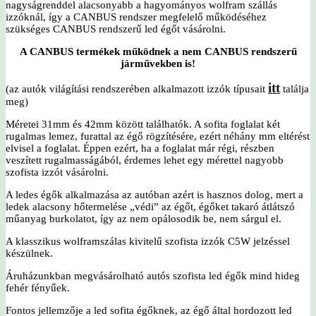
nagyságrenddel alacsonyabb a hagyományos wolfram szállás
izzóknál, így a CANBUS rendszer megfelelő működéséhez
szükséges CANBUS rendszerű led égőt vásárolni.
A CANBUS termékek működnek a nem CANBUS rendszerű
járművekben is!
itt
(az autók világítási rendszerében alkalmazott izzók típusait
találja
meg)
Méretei 31mm és 42mm között találhatók. A sofita foglalat két
rugalmas lemez, furattal az égő rögzítésére, ezért néhány mm eltérést
elvisel a foglalat. Éppen ezért, ha a foglalat már régi, részben
veszített rugalmasságából, érdemes lehet egy mérettel nagyobb
szofista izzót vásárolni.
A ledes égők alkalmazása az autóban azért is hasznos dolog, mert a
ledek alacsony hőtermelése „védi” az égőt, égőket takaró átlátszó
műanyag burkolatot, így az nem opálosodik be, nem sárgul el.
A klasszikus wolframszálas kivitelű szofista izzók C5W jelzéssel
készülnek.
Áruházunkban megvásárolható autós szofista led égők mind hideg
fehér fényűek.
Fontos jellemzője a led sofita égőknek, az égő által hordozott led