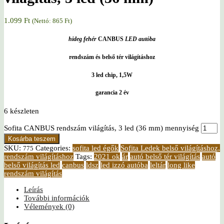
1.099
Ft
(Nettó:
865
Ft
)
hideg fehér
CANBUS
LED autóba
rendszám és belső tér világításhoz
3 led chip, 1,5W
garancia 2 év
6 készleten
Sofita CANBUS rendszám világítás, 3 led (36 mm) mennyiség
Kosárba teszem
SKU:
Categories:
sofita led égők
Sofita Ledek belső világításhoz,
775
rendszám világításhoz
Tags:
2021 ok
ár
autó belső tér világítás
autó
belső világítás led
canbus
ldsz
led izzó autóba
leltár
long like
rendszám világítás
Leírás
További információk
Vélemények (0)