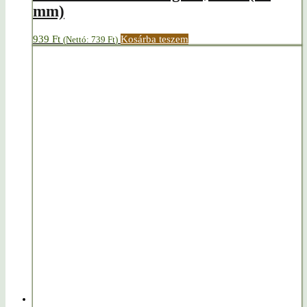
mm)
939
Ft
Kosárba teszem
(Nettó:
739
Ft
)