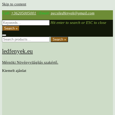
Skip to content
Call:
+36205005001
|
Email:
pecsiledfenyek@gmail.com
Hit enter to search or ESC to close
Search »
Search »
ledfenyek.eu
Mérnöki Növényvilágítás szakértő.
Kiemelt ajánlat