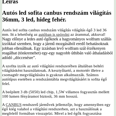
Leírás
Autós led sofita canbus rendszám világítás
36mm, 3 led, hideg fehér.
Autós led sofita canbus rendszám világítás világítás égő 3 led 36
mm. Itt a lehetőség az
autóban is spórolni
az árammal, akkuval!
Nagy előnye a ledes autó égőknek a hagyományos wolfram szállás
izzókkal szemben, hogy a jármű mozgásából eredő behatásoknak
jobban ellenállnak. Egy izzásban levő wolfram szál érzékenyen
reagálhat (tönkremehet) egy-egy nagyobb úthibán való áthaladásból
adódó „döccenésre”.
A szofita izzók az autó világítási rendszerében általában beltéri
világításként használatosak. A kesztyűtartó, a motortér illetve a
csomagtér megvilágítására is gyakran alkalmazzák. Számos
autótípus esetében a rendszámtábla megvilágításáért is sofita égő
felel.
A beépített 3 db (5050) led chip, 1,5W villamos fogyasztás mellett
100 lumen fényáramot biztosít, 36 mm hosszú.
A
CANBUS
rendszerű járművek jellemzője, hogy amennyiben egy
égő kiég valahol a világítási rendszerben, azt a használónak a
megfelelő formában visszajelzi. Mivel a led égők fogyasztása