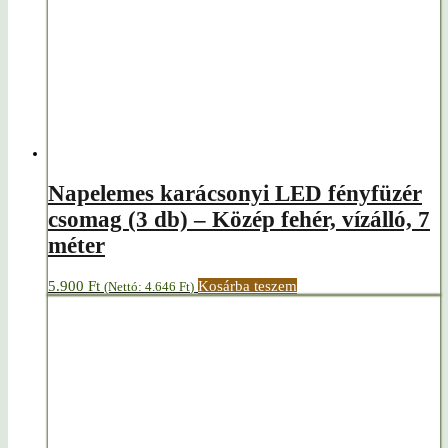
Napelemes karácsonyi LED fényfüzér
csomag (3 db) – Közép fehér, vízálló, 7
méter
5.900
Ft
Kosárba teszem
(Nettó:
4.646
Ft
)