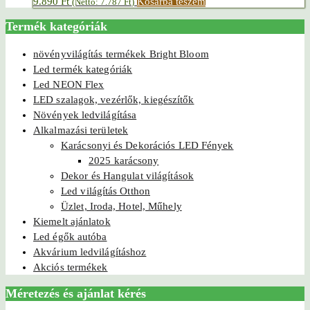
9.890
Ft
Kosárba teszem
(Nettó:
7.787
Ft
)
Termék kategóriák
növényvilágítás termékek Bright Bloom
Led termék kategóriák
Led NEON Flex
LED szalagok, vezérlők, kiegészítők
Növények ledvilágítása
Alkalmazási területek
Karácsonyi és Dekorációs LED Fények
2025 karácsony
Dekor és Hangulat világítások
Led világítás Otthon
Üzlet, Iroda, Hotel, Műhely
Kiemelt ajánlatok
Led égők autóba
Akvárium ledvilágításhoz
Akciós termékek
Méretezés és ajánlat kérés