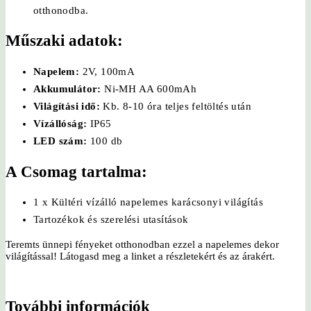
otthonodba.
Műszaki adatok:
Napelem:
2V, 100mA
Akkumulátor:
Ni-MH AA 600mAh
Világítási idő:
Kb. 8-10 óra teljes feltöltés után
Vízállóság:
IP65
LED szám:
100 db
A Csomag tartalma:
1 x Kültéri vízálló napelemes karácsonyi világítás
Tartozékok és szerelési utasítások
Teremts ünnepi fényeket otthonodban ezzel a napelemes dekor
világítással! Látogasd meg a linket a részletekért és az árakért.
További információk