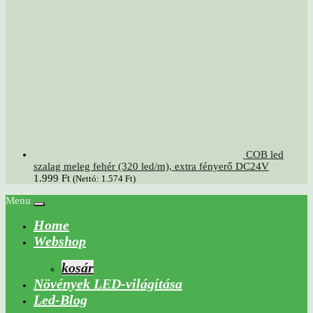
COB led
szalag meleg fehér (320 led/m), extra fényerő DC24V
1.999
Ft
(Nettó:
1.574
Ft
)
Menu
Home
Webshop
kosár
Növények LED-világítása
Led-Blog