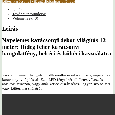
kültéri karácsonyi világítás
leltár
party fények
Leírás
További információk
Vélemények (0)
Leírás
Napelemes karácsonyi dekor világítás 12
méter
: Hideg fehér karácsonyi
hangulatfény, beltéri és kültéri használatra
Varázsolj ünnepi hangulatot otthonodba ezzel a stílusos, napelemes
karácsonyi világítással! Ez a LED fényfüzér tökéletes választás
ablakok, teraszok, vagy akár kerted díszítéséhez, legyen szó beltéri
vagy kültéri használatról.