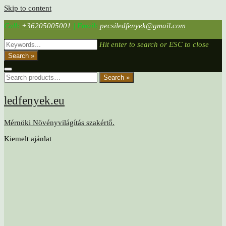
Skip to content
Call:
+36205005001
|
Email:
pecsiledfenyek@gmail.com
Hit enter to search or ESC to close
Search »
Search »
ledfenyek.eu
Mérnöki Növényvilágítás szakértő.
Kiemelt ajánlat