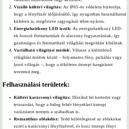
Vízálló kültéri világítás:
Az IP65-ös védelem biztosítja,
hogy a fényfüzér időjárásálló, így nyugodtan használhatod
kültéren is, megőrizve ragyogását télen-nyáron.
Energiahatékony LED izzók:
Az energiahatékony LED-
ek hosszú élettartamúak és alacsony fogyasztásúak, így
gazdaságos és fenntartható világítási megoldást kínálnak.
Variálható világítási módok:
Válassz a különböző
világítási módok közül – folyamatos fény, pulzálás vagy
lassú villogás –, hogy a tökéletes ünnepi hangulatot
teremtsd meg.
Felhasználási területek:
Kültéri karácsonyi világítás:
Díszítsd fel kertedet vagy
teraszodat, hogy a hideg fehér fényekkel ünnepi
varázslatot teremts a szabadban is.
Romantikus ablakdísz:
Tedd különlegessé az ablakokat
ezzel a karácsonyi fényfüzérrel, és hozz ünnepi fényt