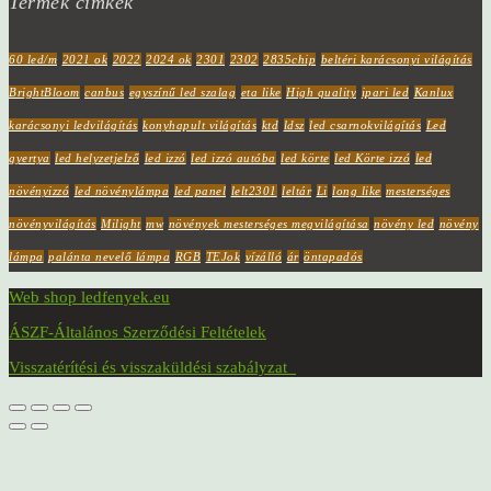
Termék címkék
60 led/m
2021 ok
2022
2024 ok
2301
2302
2835chip
beltéri karácsonyi világítás
BrightBloom
canbus
egyszínű led szalag
eta like
High quality
ipari led
Kanlux
karácsonyi ledvilágítás
konyhapult világítás
ktd
ldsz
led csarnokvilágítás
Led
gyertya
led helyzetjelző
led izzó
led izzó autóba
led körte
led Körte izzó
led
növényizzó
led növénylámpa
led panel
lelt2301
leltár
Li
long like
mesterséges
növényvilágítás
Milight
mw
növények mesterséges megvilágítása
növény led
növény
lámpa
palánta nevelő lámpa
RGB
TEJok
vízálló
ár
öntapadós
Web shop ledfenyek.eu
ÁSZF-Általános Szerződési Feltételek
Visszatérítési és visszaküldési szabályzat