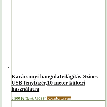
Karácsonyi hangulatvilágítás-Színes
USB fényfüzér,10 méter kültéri
használatra
8.900
Ft
Kosárba teszem
(Nettó:
7.008
Ft
)