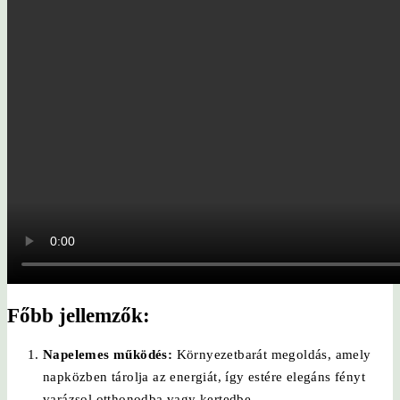
Főbb jellemzők:
Napelemes működés:
Környezetbarát megoldás, amely
napközben tárolja az energiát, így estére elegáns fényt
varázsol otthonodba vagy kertedbe.