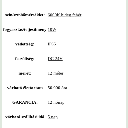
szín/színhőmérséklet:
6000K hideg fehér
fogyasztás/teljesítmény
10W
védettség:
IP65
feszültség:
DC 24V
méret:
12 méter
várható élettartam
50.000 óra
GARANCIA:
12 hónap
várható szállítási idő
5 nap