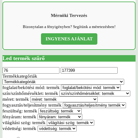
Mérnöki Tervezés
Bizonytalan a fényigényben? Segítünk a méretezésben!
INGYENES AJÁNLAT
Led termék szűrő
Termékkategóriák
foglalat/bekötési mód: termék
szín/színhőmérséklet: termék
méret: termék
fogyasztás/teljesítmény termék
feszültség: termék
fényáram: termék
világítási szög: termék
védettség: termék