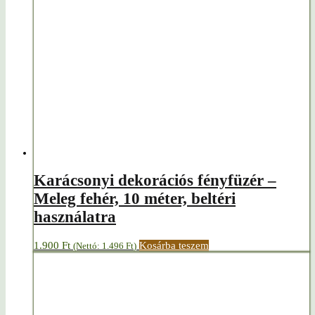
Karácsonyi dekorációs fényfüzér –
Meleg fehér, 10 méter, beltéri
használatra
1.900
Ft
Kosárba teszem
(Nettó:
1.496
Ft
)