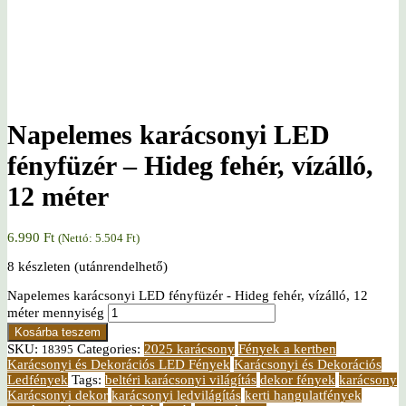
Napelemes karácsonyi LED
fényfüzér – Hideg fehér, vízálló,
12 méter
6.990
Ft
(Nettó:
5.504
Ft
)
8 készleten (utánrendelhető)
Napelemes karácsonyi LED fényfüzér - Hideg fehér, vízálló, 12
méter mennyiség
Kosárba teszem
SKU:
Categories:
2025 karácsony
Fények a kertben
18395
Karácsonyi és Dekorációs LED Fények
Karácsonyi és Dekorációs
Ledfények
Tags:
beltéri karácsonyi világítás
dekor fények
karácsony
Karácsonyi dekor
karácsonyi ledvilágítás
kerti hangulatfények