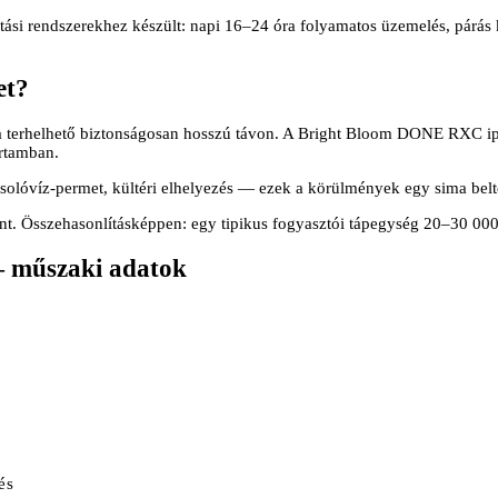
si rendszerekhez készült: napi 16–24 óra folyamatos üzemelés, párás 
et?
 terhelhető biztonságosan hosszú távon. A Bright Bloom DONE RXC ipa
rtamban.
ocsolóvíz-permet, kültéri elhelyezés — ezek a körülmények egy sima belt
ent. Összehasonlításképpen: egy tipikus fogyasztói tápegység 20–30 0
műszaki adatok
és