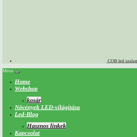
COB led szalag
Menu
Home
Webshop
kosár
Növények LED-világítása
Led-Blog
Hasznos linkek
Kapcsolat