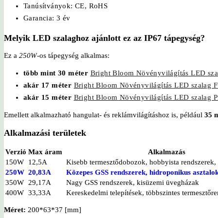
Tanúsítványok: CE, RoHS
Garancia: 3 év
Melyik LED szalaghoz ajánlott ez az IP67 tápegység?
Ez a
250W
-os tápegység alkalmas:
több mint 30 méter
Bright Bloom Növényvilágítás LED sza
akár 17 méter
Bright Bloom Növényvilágítás LED szalag F
akár 15 méter
Bright Bloom Növényvilágítás LED szalag P
Emellett alkalmazható hangulat- és reklámvilágításhoz is, például
35 
Alkalmazási területek
Verzió
Max áram
Alkalmazás
150W
12,5A
Kisebb termesztődobozok, hobbyista rendszerek,
250W
20,83A
Közepes GSS rendszerek, hidroponikus asztalo
350W
29,17A
Nagy GSS rendszerek, kisüzemi üvegházak
400W
33,33A
Kereskedelmi telepítések, többszintes termesztőr
Méret:
200*63*37 [mm]