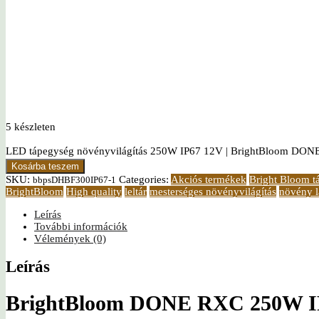
5 készleten
LED tápegység növényvilágítás 250W IP67 12V | BrightBloom DO
Kosárba teszem
SKU:
Categories:
Akciós termékek
Bright Bloom t
bbpsDHBF300IP67-1
BrightBloom
High quality
leltár
mesterséges növényvilágítás
növény 
Leírás
További információk
Vélemények (0)
Leírás
BrightBloom DONE RXC 250W IP6