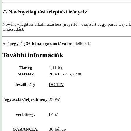
⚠️ Növényvilágítási telepítési irányelv
Növényvilágítási alkalmazáshoz (napi 16+ óra, zárt vagy párás tér) a Br
tanácsadást.
A tápegység
36 hónap garanciával
rendelkezik!
További információk
Tömeg
1,11 kg
Méretek
20 × 6,3 × 3,7 cm
feszültség:
DC 12V
fogyasztás/teljesítmény
250W
védettség:
IP 67
GARANCIA:
36 hónap