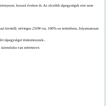
környezet, hosszú éveken át. Az olcsóbb tápegységek erre nem
ri kivitelű: névleges
250W
-on, 100%-os terhelésen, folyamatosan
éri tápegységet tönkretesznek..
00 üzemórára van méretezve.