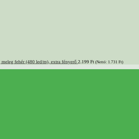
 meleg fehér (480 led/m), extra fényerő
2.199
Ft
(Nettó:
1.731
Ft
)