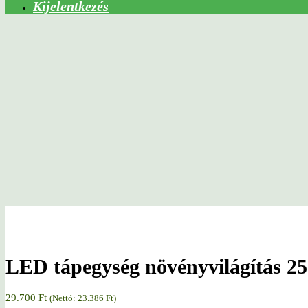
Kijelentkezés
LED tápegység növényvilágítás 
29.700
Ft
(Nettó:
23.386
Ft
)