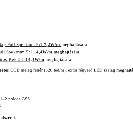
lag Full Spektrum 5:1
7,2W/m
meghajtására
ull Spektrum 5:1
14,4W/m
meghajtására
iros-Kék 3:1
14,4W/m
meghajtására
méter
COB meleg fehér (320 led/m), extra fényerő LED szalag
meghajtá
 1–2 polcos GSS
k
endszerek