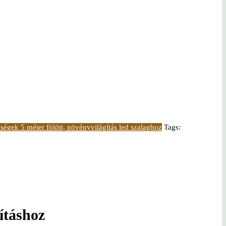
ségek 5 méter fölött, növényvilágítás led szalaghoz
Tags:
táshoz