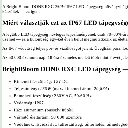
A Bright Bloom DONE RXC
250W
IP67 LED tápegység növényvilágítá
készültek — ez igen.
Miért választják ezt az IP67 LED tápegység
A legtöbb LED tápegység névleges teljesítményének csak 70–80%-ára
üzemel — ez a különbség egy-két éven belül megmutatkozik az életta
Az IP67 védettség teljes por- és vízállóságot jelent. Üvegházi pára, l
Az 50 000 üzemóra napi 18 óra üzemelés mellett több mint 7 évet jel
BrightBloom
DONE RXC LED tápegység — 
Kimeneti feszültség:
12V
DC
Teljesítmény:
250W
(max. kimeneti áram: 2
0,83A
)
Bemeneti feszültség: 230V AC, 50/60 Hz
Védettség: IP67
Ház: alumínium (passzív hűtés)
Várható élettartam: 50 000 üzemóra
Védelmek: rövidzárlat, túlfeszültség, túlterhelés, túlmeleged