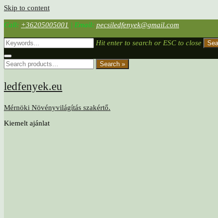
Skip to content
Call:
+36205005001
|
Email:
pecsiledfenyek@gmail.com
Hit enter to search or ESC to close
Sea
Search »
ledfenyek.eu
Mérnöki Növényvilágítás szakértő.
Kiemelt ajánlat