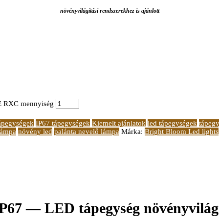
növényvilágítási rendszerekhez is ajánlott
NE RXC mennyiség
ápegységek
IP67 tápegységek
Kiemelt ajánlatok
led tápegységek
tápegy
lámpa
növény led
palánta nevelő lámpa
Márka:
Bright Bloom Led lights
7 — LED tápegység növényvilágí