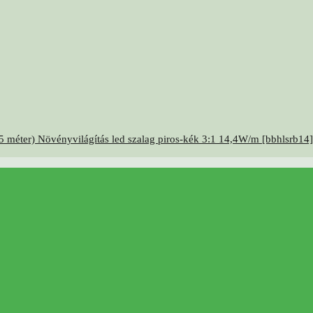
5 méter) Növényvilágítás led szalag piros-kék 3:1 14,4W/m [bbhlsrb14]