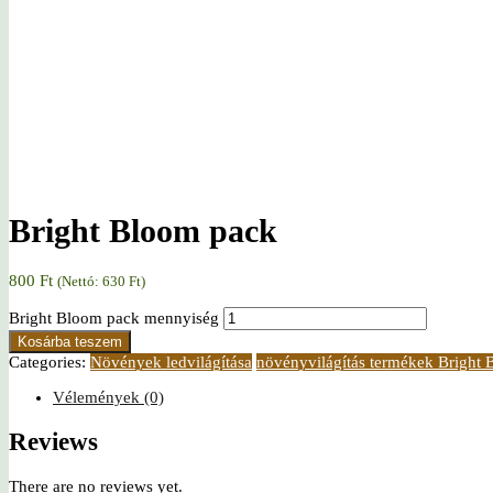
Bright Bloom pack
800
Ft
(Nettó:
630
Ft
)
Bright Bloom pack mennyiség
Kosárba teszem
Categories:
Növények ledvilágítása
növényvilágítás termékek Bright
Vélemények (0)
Reviews
There are no reviews yet.