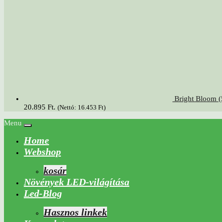
Bright Bloom (
20.895 Ft.
(Nettó:
16.453
Ft
)
Menu
Home
Webshop
kosár
Növények LED-világítása
Led-Blog
Hasznos linkek