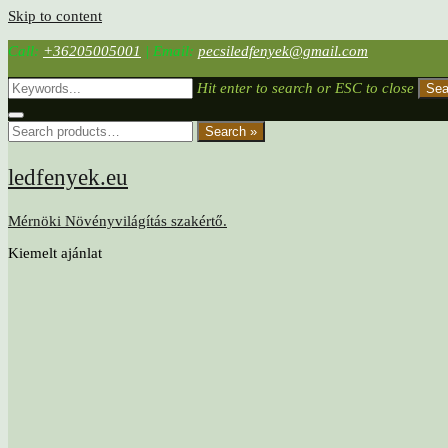
Skip to content
Call:
+36205005001
|
Email:
pecsiledfenyek@gmail.com
Hit enter to search or ESC to close
Sea
Search »
ledfenyek.eu
Mérnöki Növényvilágítás szakértő.
Kiemelt ajánlat