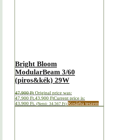
Bright Bloom
ModularBeam 3/60
(piros&kék) 29W
47.900
Ft
Original price was:
47.900 Ft.
43.900
Ft
Current price is:
43.900 Ft.
Kosárba teszem
(Nettó:
34.567
Ft
)