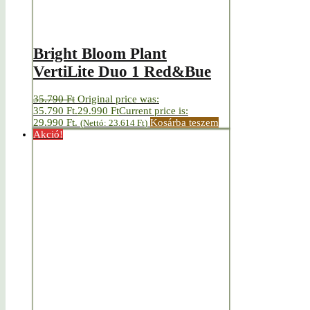
Bright Bloom Plant
VertiLite Duo 1 Red&Bue
35.790
Ft
Original price was:
35.790 Ft.
29.990
Ft
Current price is:
29.990 Ft.
Kosárba teszem
(Nettó:
23.614
Ft
)
Akció!