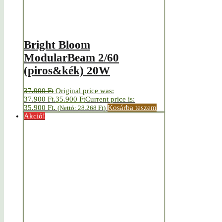
Bright Bloom
ModularBeam 2/60
(piros&kék) 20W
37.900
Ft
Original price was:
37.900 Ft.
35.900
Ft
Current price is:
35.900 Ft.
Kosárba teszem
(Nettó:
28.268
Ft
)
Akció!