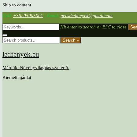
Skip to content
Call:
+36205005001
|
Email:
pecsiledfenyek@gmail.com
Hit enter to search or ESC to close
Sea
Search »
ledfenyek.eu
Mérnöki Növényvilágítás szakértő.
Kiemelt ajánlat