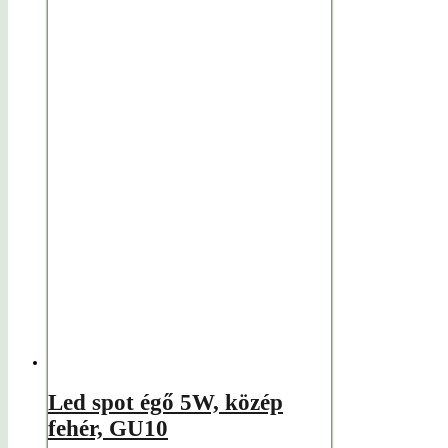
Led spot égő 5W, közép
fehér, GU10