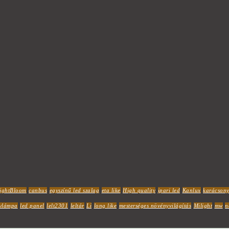
ightBloom
canbus
egyszínű led szalag
eta like
High quality
ipari led
Kanlux
karácsony
ylámpa
led panel
lelt2301
leltár
Li
long like
mesterséges növényvilágítás
Milight
mw
n