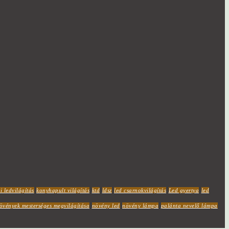
i ledvilágítás
konyhapult világítás
ktd
ldsz
led csarnokvilágítás
Led gyertya
led
övények mesterséges megvilágítása
növény led
növény lámpa
palánta nevelő lámpa