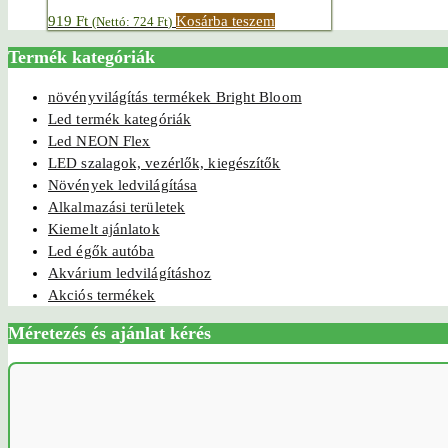
919
Ft
Kosárba teszem
(Nettó:
724
Ft
)
Termék kategóriák
növényvilágítás termékek Bright Bloom
Led termék kategóriák
Led NEON Flex
LED szalagok, vezérlők, kiegészítők
Növények ledvilágítása
Alkalmazási területek
Kiemelt ajánlatok
Led égők autóba
Akvárium ledvilágításhoz
Akciós termékek
Méretezés és ajánlat kérés