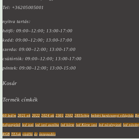
Tel: +36205005001
nyitva tartás:
hétfő: 09:00–12:00; 13:00-17:00
kedd: 09:00–12:00; 13:00-17:00
szerda: 09:00–12:00; 13:00-17:00
csütörtök: 09:00–12:00; 13:00-17:00
péntek: 09:00–12:00; 13:00-15:00
Kosár
Termék címkék
60 led/m
2021 ok
2022
2024 ok
2301
2302
2835chip
beltéri karácsonyi világítás
Br
helyzetjelző
led izzó
led izzó autóba
led körte
led Körte izzó
led növényizzó
led növén
RGB
TEJok
vízálló
ár
öntapadós