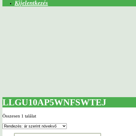
Kijelentkezés
LLGU10AP5WNFSWTEJ
Összesen 1 találat