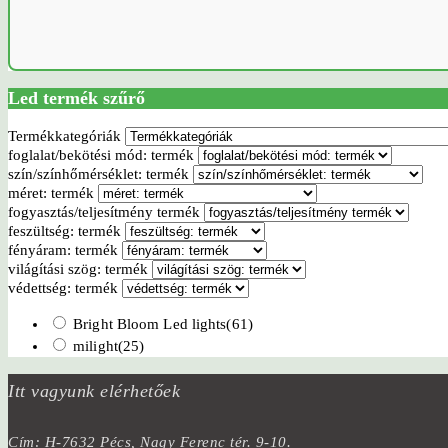
Led termék szűrő
Termékkategóriák
foglalat/bekötési mód: termék
szín/színhőmérséklet: termék
méret: termék
fogyasztás/teljesítmény termék
feszültség: termék
fényáram: termék
világítási szög: termék
védettség: termék
Bright Bloom Led lights
(61)
milight
(25)
Itt vagyunk elérhetőek
Cím: H-7632 Pécs, Nagy Ferenc tér. 9-10.