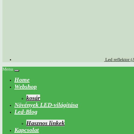
Led reflekto
Menu
Home
Webshop
kosár
Növények LED-világítása
Led-Blog
Hasznos linkek
Kapcsolat