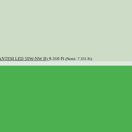
r (ANTEM LED 50W-NW B)
9.310
Ft
(Nettó:
7.331
Ft
)